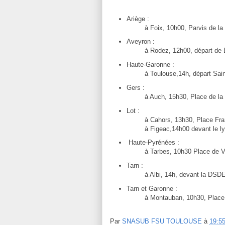
Ariège :
à Foix, 10h00, Parvis de la 
Aveyron :
à Rodez, 12h00, départ de B
Haute-Garonne :
à Toulouse,14h, départ Saint
Gers :
à Auch, 15h30, Place de la L
Lot :
à Cahors, 13h30, Place Franç
à Figeac,14h00 devant le lyc
Haute-Pyrénées :
à Tarbes, 10h30 Place de V
Tarn :
à Albi, 14h, devant la DSDEN
Tarn et Garonne :
à Montauban, 10h30, Place d
Par
SNASUB FSU TOULOUSE
à
19:5