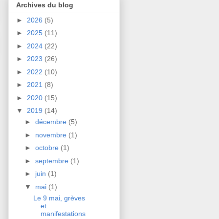
Archives du blog
►
2026
(5)
►
2025
(11)
►
2024
(22)
►
2023
(26)
►
2022
(10)
►
2021
(8)
►
2020
(15)
▼
2019
(14)
►
décembre
(5)
►
novembre
(1)
►
octobre
(1)
►
septembre
(1)
►
juin
(1)
▼
mai
(1)
Le 9 mai, grèves
et
manifestations