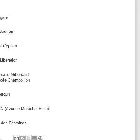
gare
ourran
 Cyprien
ibération
ois Mitterrand
ée Champollion
erdun
 (Avenue Maréchal Foch)
es Fontaines
5